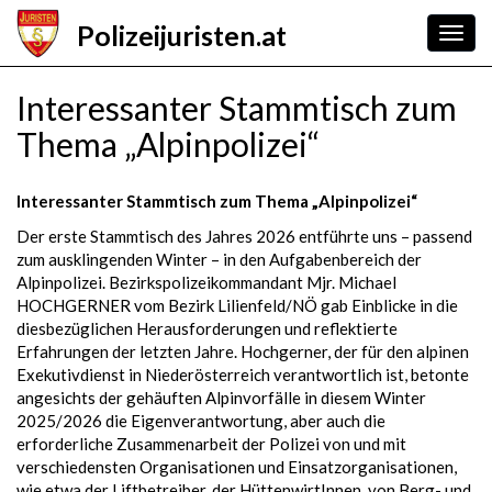
Skip
Polizeijuristen.at
to
Togg
main
navig
content
Interessanter Stammtisch zum
Thema „Alpinpolizei“
Interessanter Stammtisch zum Thema „Alpinpolizei“
Der erste Stammtisch des Jahres 2026 entführte uns – passend
zum ausklingenden Winter – in den Aufgabenbereich der
Alpinpolizei. Bezirkspolizeikommandant Mjr. Michael
HOCHGERNER vom Bezirk Lilienfeld/NÖ gab Einblicke in die
diesbezüglichen Herausforderungen und reflektierte
Erfahrungen der letzten Jahre. Hochgerner, der für den alpinen
Exekutivdienst in Niederösterreich verantwortlich ist, betonte
angesichts der gehäuften Alpinvorfälle in diesem Winter
2025/2026 die Eigenverantwortung, aber auch die
erforderliche Zusammenarbeit der Polizei von und mit
verschiedensten Organisationen und Einsatzorganisationen,
wie etwa der Liftbetreiber, der HüttenwirtInnen, von Berg- und