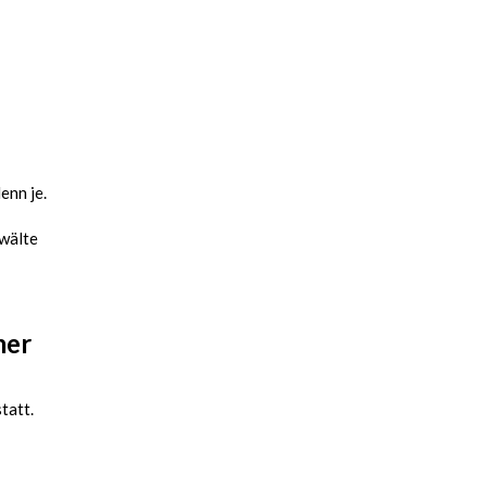
enn je.
wälte
mer
tatt.