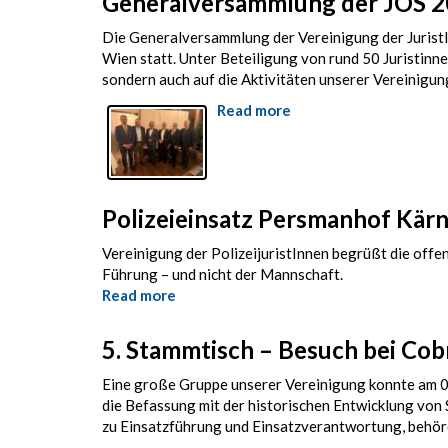
Generalversammlung der JÖS 
Die Generalversammlung der Vereinigung der Jurist
Wien statt. Unter Beteiligung von rund 50 Juristinne
sondern auch auf die Aktivitäten unserer Vereinigun
Read more
about
Generalversammlung
der
JÖS
2025
Polizeieinsatz Persmanhof Kär
Vereinigung der PolizeijuristInnen begrüßt die off
Führung – und nicht der Mannschaft.
Read more
about
Polizeieinsatz
Persmanhof
5. Stammtisch – Besuch bei Co
Kärnten
Eine große Gruppe unserer Vereinigung konnte am 0
die Befassung mit der historischen Entwicklung von 
zu Einsatzführung und Einsatzverantwortung, behör