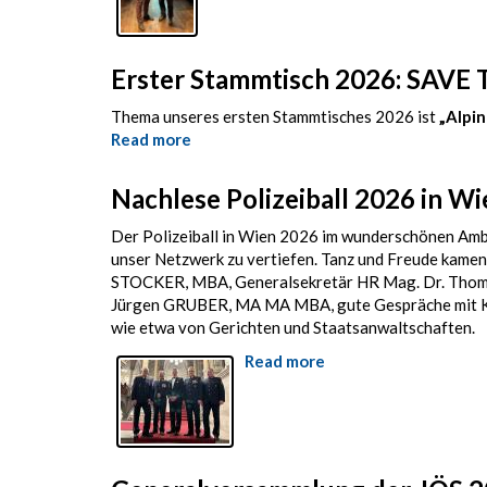
zum
Thema
„Alpinpolizei“
Erster Stammtisch 2026: SAVE T
Thema unseres ersten Stammtisches 2026 ist
„Alpin
Read more
about
Erster
Stammtisch
Nachlese Polizeiball 2026 in Wi
2026:
SAVE
Der Polizeiball in Wien 2026 im wunderschönen Ambi
THE
unser Netzwerk zu vertiefen. Tanz und Freude kamen
DATE
STOCKER, MBA, Generalsekretär HR Mag. Dr. Thoma
-
Jürgen GRUBER, MA MA MBA, gute Gespräche mit Kol
Do.,
wie etwa von Gerichten und Staatsanwaltschaften.
26.02.2026,
Read more
about
16.30
Nachlese
Uhr
Polizeiball
2026
in
Wien