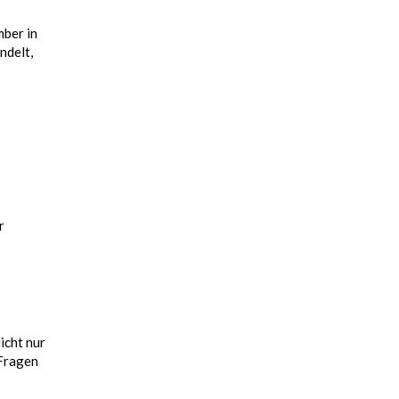
mber in
ndelt,
r
icht nur
 Fragen