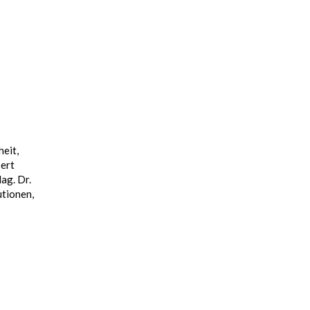
eit,
bert
ag. Dr.
tionen,