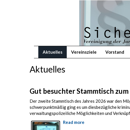
Skip
to
main
content
Aktuelles
Vereinsziele
Vorstand
Aktuelles
Gut besuchter Stammtisch zum
Der zweite Stammtisch des Jahres 2026 war den Mö
schwerpunktmäßig ging es um diesbezügliche kriminal
verwaltungspolizeiliche Möglichkeiten und Verknüp
Read more
about
Gut