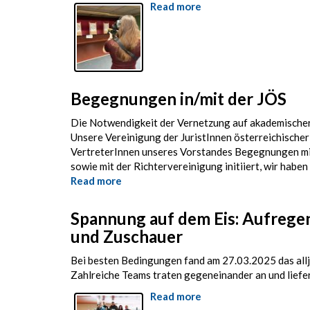
Read more
about
5.
Stammtisch
–
Besuch
bei
Cobra
Begegnungen in/mit der JÖS
Wien
Die Notwendigkeit der Vernetzung auf akademischer ju
Unsere Vereinigung der JuristInnen österreichischer 
VertreterInnen unseres Vorstandes Begegnungen mit
sowie mit der Richtervereinigung initiiert, wir haben
Read more
about
Begegnungen
in/mit
Spannung auf dem Eis: Aufregen
der
und Zuschauer
JÖS
Bei besten Bedingungen fand am 27.03.2025 das alljä
Zahlreiche Teams traten gegeneinander an und lief
Read more
about