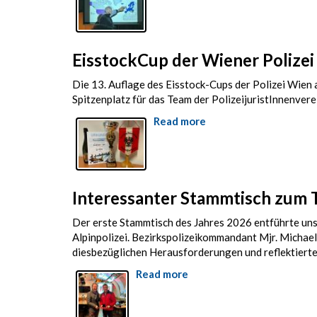
besuchter
Stammtisch
zum
Thema
EisstockCup der Wiener Polizei -
„Erkennungsdienst“
Die 13. Auflage des Eisstock-Cups der Polizei Wien 
Spitzenplatz für das Team der PolizeijuristInnenver
Read more
about
EisstockCup
der
Wiener
Polizei
Interessanter Stammtisch zum T
-
2.
Der erste Stammtisch des Jahres 2026 entführte uns
Platz
Alpinpolizei. Bezirkspolizeikommandant Mjr. Micha
des
diesbezüglichen Herausforderungen und reflektierte
Teams
der
Read more
about
Polizeijuristen
Interessanter
Stammtisch