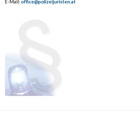
E-Mail:
office@polizeijuristen.at