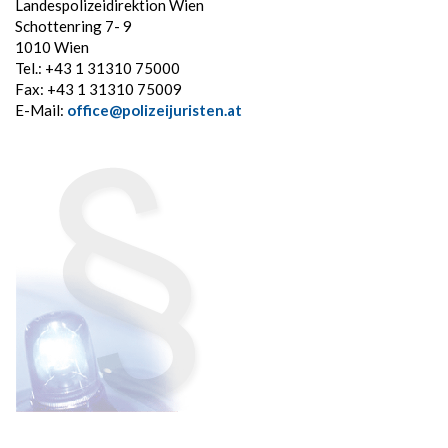
und
Landespolizeidirektion Wien
der
Schottenring 7- 9
Pressestelle
1010 Wien
der
Tel.: +43 1 31310 75000
Landespolizeidirektion
Fax: +43 1 31310 75009
Wien
E-Mail:
office@polizeijuristen.at
2016