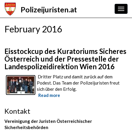
Skip
Polizeijuristen.at
to
Togg
main
navig
content
February 2016
Eisstockcup des Kuratoriums Sicheres
Österreich und der Pressestelle der
Landespolizeidirektion Wien 2016
Dritter Platz und damit zurück auf dem
Podest. Das Team der Polizeijuristen freut
sich über den Erfolg.
Read more
about
Eisstockcup
des
Kontakt
Kuratoriums
Sicheres
Vereinigung der Juristen Österreichischer
Österreich
Sicherheitsbehörden