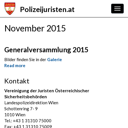
Skip
Polizeijuristen.at
to
Togg
main
navig
content
November 2015
Generalversammlung 2015
Bilder finden Sie in der
Galerie
Read more
about
Generalversammlung
2015
Kontakt
Vereinigung der Juristen Österreichischer
Sicherheitsbehörden
Landespolizeidirektion Wien
Schottenring 7- 9
1010 Wien
Tel.: +43 1 31310 75000
Fax: +43 1 31310 75009